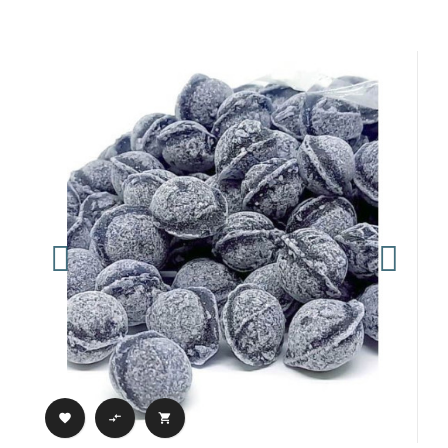


