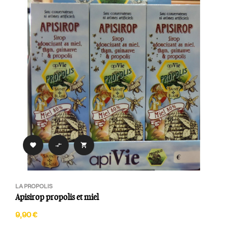



LA PROPOLIS
Apisirop propolis et miel
9,90 €