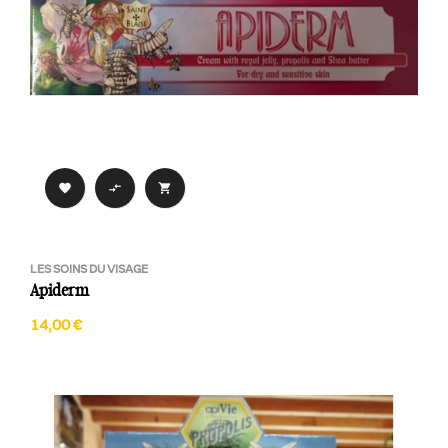



LES SOINS DU VISAGE
Apiderm
14,00 €