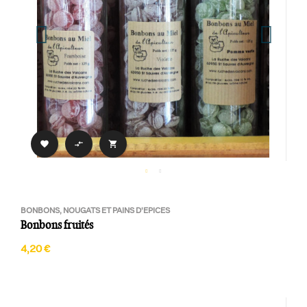



BONBONS, NOUGATS ET PAINS D'EPICES
Bonbons fruités
4,20 €