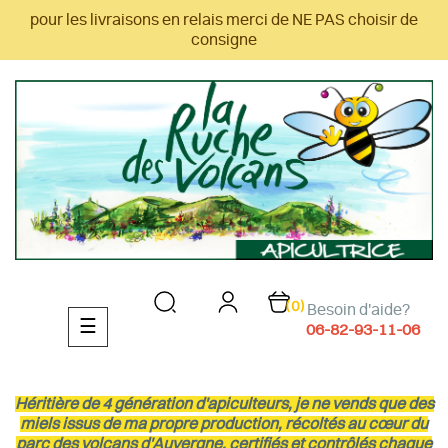
pour les livraisons en relais merci de NE PAS choisir de
consigne
(0)
Besoin d'aide?
Basculer
☰
06-82-93-11-06
la
navigation
Héritière de 4 génération d'apiculteurs, je ne vends que des
miels issus de ma propre production, récoltés au cœur du
parc des volcans d'Auvergne, certifiés et contrôlés chaque