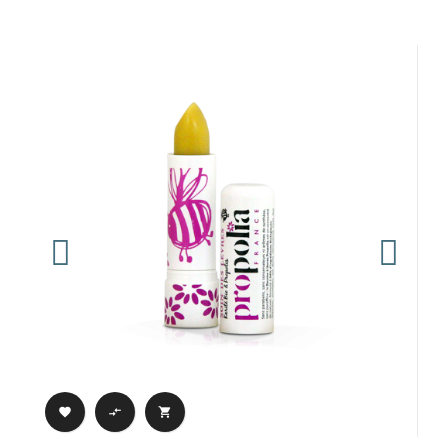


