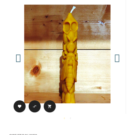


