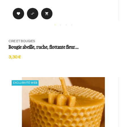



CIRE ET BOUGIES
Bougie abeille, ruche, flottante fleur...
3,30 €
EXCLUSIVITÉ WEB