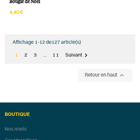
Bougie de Noël
4,40 €
Affichage 1-12 de127 article(s)

1
2
3
…
11
Suivant

Retour en haut
BOUTIQUE
Nos miels