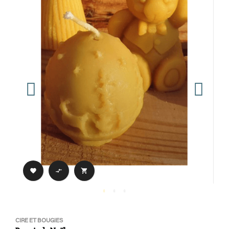



CIRE ET BOUGIES