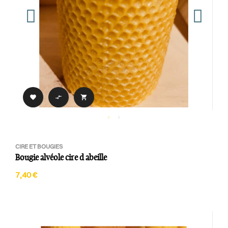



CIRE ET BOUGIES
Bougie alvéole cire d abeille
7,40 €