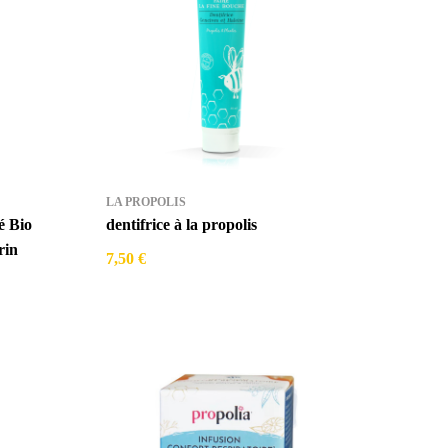
LA PROPOLIS
é Bio
dentifrice à la propolis
rin
7,50 €