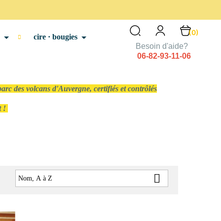
(0)
cire · bougies
Besoin d'aide?
06-82-93-11-06
arc des volcans d'Auvergne, certifiés et contrôlés
t !

:
Nom, A à Z