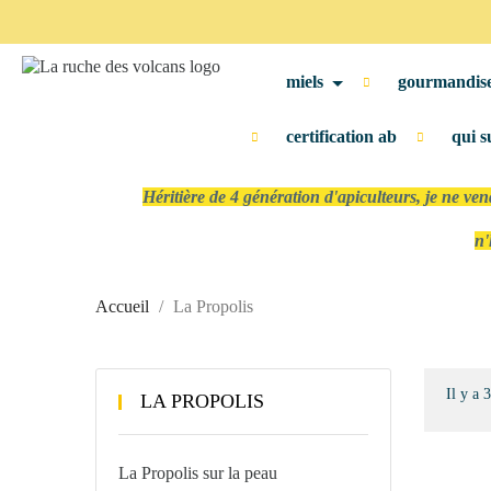
miels
gourmandis
certification ab
qui s
Héritière de 4 génération d'apiculteurs, je ne ve
n'
Accueil
La Propolis
Il y a 
LA PROPOLIS
La Propolis sur la peau