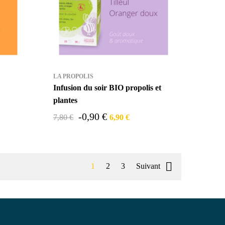
LA PROPOLIS
Infusion du soir BIO propolis et
plantes
-0,90 €
7,80 €
6,90 €

1
2
3
Suivant