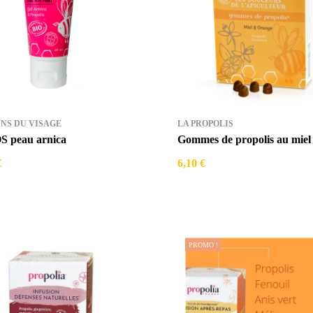
INS DU VISAGE
LA PROPOLIS
S peau arnica
Gommes de propolis au miel
€
6,10 €
PROMO !