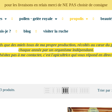
pour les livraisons en relais merci de NE PAS choisir de consigne
es
pollen · gelée royale
propolis
beauté
uis-je ?
blog
visiter la ruche
nds que des miels issus de ma propre production, récoltés au cœur du p
chaque année par un organisme indépendant.
hésitez pas à me contacter, c'est l'apicultrice qui vous répond en direc
33 produits.
Trier par 