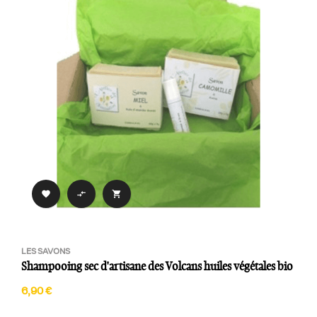



LES SAVONS
Shampooing sec d'artisane des Volcans huiles végétales bio
6,90 €