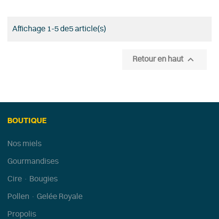
Affichage 1-5 de5 article(s)

Retour en haut
BOUTIQUE
Nos miels
Gourmandises
Cire · Bougies
Pollen · Gelée Royale
Propolis