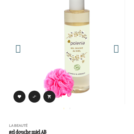



LA BEAUTÉ
gel douche miel AB