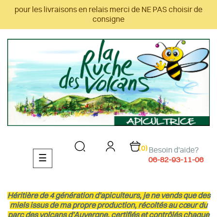
pour les livraisons en relais merci de NE PAS choisir de
consigne
(0)
Besoin d'aide?
Basculer
☰
06-82-93-11-06
la
navigation
Héritière de 4 génération d'apiculteurs, je ne vends que des
miels issus de ma propre production, récoltés au cœur du
parc des volcans d'Auvergne, certifiés et contrôlés chaque