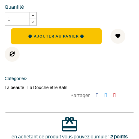
Quantité
AJOUTER AU PANIER
Catégories:
La beauté
La Douche et le Bain
Partager
redeem
en achetant ce produit vous pouvez cumuler
2
points