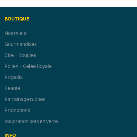
BOUTIQUE
Nos miels
Gourmandises
Cire · Bougies
Pollen · Gelée Royale
Propolis
Beauté
Parrainage ruches
Promotions
Majoration pots en verre
INFO