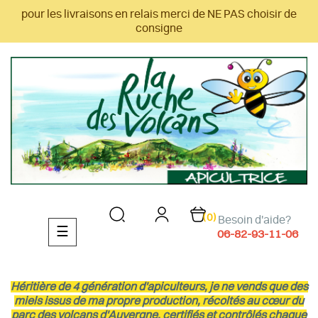
pour les livraisons en relais merci de NE PAS choisir de
consigne
(0)
Besoin d'aide?
Basculer
☰
06-82-93-11-06
la
navigation
Héritière de 4 génération d'apiculteurs, je ne vends que des
miels issus de ma propre production, récoltés au cœur du
parc des volcans d'Auvergne, certifiés et contrôlés chaque