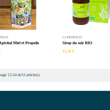
POLIS
LA PROPOLIS
Apivital Miel et Propolis
Sirop du soir BIO
€
15,10 €
hage 13-24 de33 article(s)