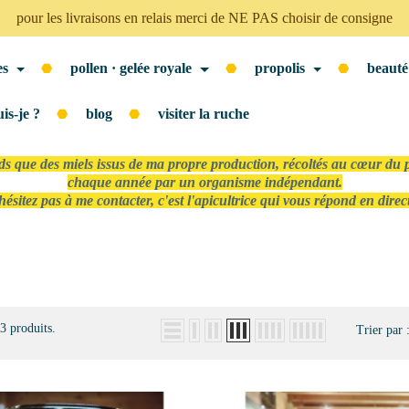
pour les livraisons en relais merci de NE PAS choisir de consigne
es
pollen · gelée royale
propolis
beauté
uis-je ?
blog
visiter la ruche
nds que des miels issus de ma propre production, récoltés au cœur du p
chaque année par un organisme indépendant.
hésitez pas à me contacter, c'est l'apicultrice qui vous répond en direc
33 produits.
Trier par 