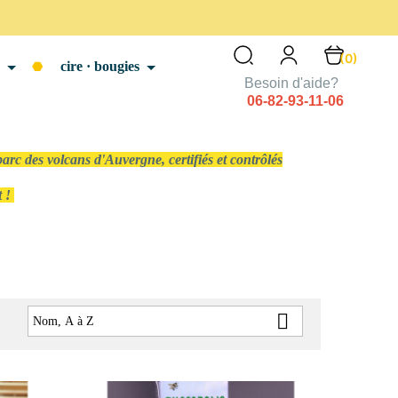
(0)
cire · bougies
Besoin d'aide?
06-82-93-11-06
arc des volcans d'Auvergne, certifiés et contrôlés
t !

:
Nom, A à Z