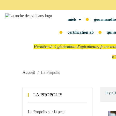
miels
gourmandis
certification ab
qui s
Héritière de 4 génération d'apiculteurs, je ne ve
n'
Accueil
La Propolis
Il y a 
LA PROPOLIS
La Propolis sur la peau