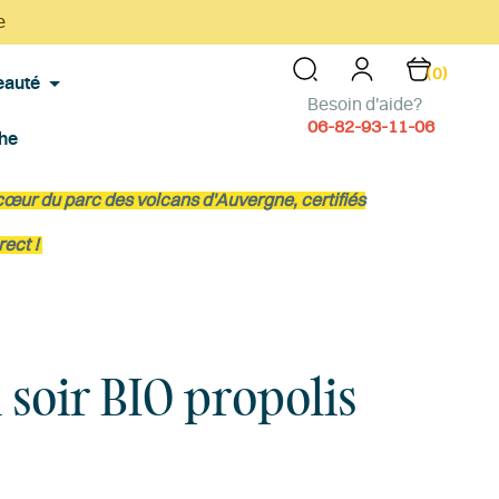
e
(0)
eauté
Besoin d'aide?
06-82-93-11-06
che
 cœur du parc des volcans d'Auvergne, certifiés
rect !
 soir BIO propolis