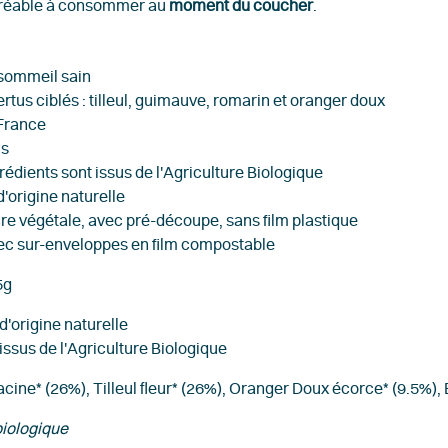
agréable à consommer au
moment du coucher
.
 sommeil sain
ertus ciblés
: tilleul, guimauve, romarin et oranger doux
France
ls
rédients sont issus de l'Agriculture Biologique
'origine naturelle
ncre végétale, avec pré-découpe, sans film plastique
vec sur-enveloppes en film compostable
5g
d'origine naturelle
issus de l'Agriculture Biologique
ine* (26%), Tilleul fleur* (26%), Oranger Doux écorce* (9.5%), E
biologique