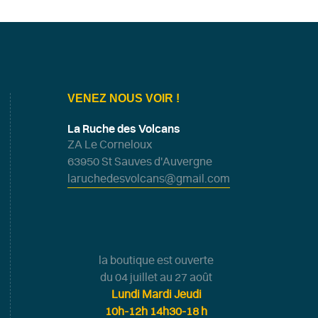
VENEZ NOUS VOIR !
La Ruche des Volcans
ZA Le Corneloux
63950 St Sauves d'Auvergne
laruchedesvolcans@gmail.com
la boutique est ouverte
du 04 juillet au 27 août
Lundi Mardi Jeudi
10h-12h 14h30-18 h