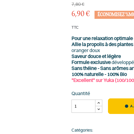
7,80 €
6,90 €
ÉCONOMISEZ %M
TTC
Pour une relaxation optimale
Allie la propolis à des plantes
oranger doux
Saveur douce et légère
Formule exclusive
développée
Sans théine - Sans arômes art
100% naturelle - 100% Bio
"Excellent" sur Yuka (100/100
Quantité
A
Catégories: