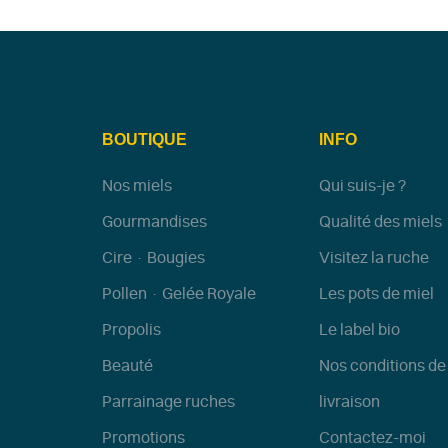
BOUTIQUE
INFO
Nos miels
Qui suis-je ?
Gourmandises
Qualité des miels
Cire · Bougies
Visitez la ruche
Pollen · Gelée Royale
Les pots de miel
Propolis
Le label bio
Beauté
Nos conditions de
Parrainage ruches
livraison
Promotions
Contactez-moi