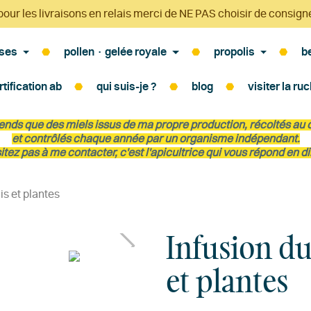
pour les livraisons en relais merci de NE PAS choisir de consign
ses
pollen · gelée royale
propolis
b
rtification ab
qui suis-je ?
blog
visiter la ru
 vends que des miels issus de ma propre production, récoltés au
et contrôlés chaque année par un organisme indépendant.
itez pas à me contacter, c'est l'apicultrice qui vous répond en di
is et plantes
Infusion du
et plantes