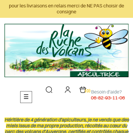
pour les livraisons en relais merci de NE PAS choisir de
consigne
(0)
Besoin d'aide?
Basculer
☰
06-82-93-11-06
la
navigation
Héritière de 4 génération d'apiculteurs, je ne vends que des
miels issus de ma propre production, récoltés au cœur du
parc des volcans d'Auvergne, certifiés et contrôlés chaque