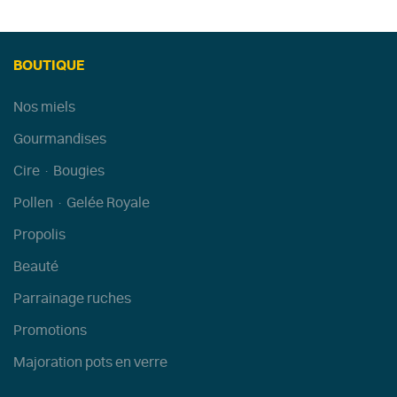
BOUTIQUE
Nos miels
Gourmandises
Cire · Bougies
Pollen · Gelée Royale
Propolis
Beauté
Parrainage ruches
Promotions
Majoration pots en verre