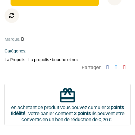
B
Marque:
Catégories:
La Propolis
La propolis : bouche et nez
Partager
redeem
en achetant ce produit vous pouvez cumuler
2
points
fidélité
. votre panier contient
2
points
ils peuvent etre
convertis en un bon de réduction de
0,20 €
.