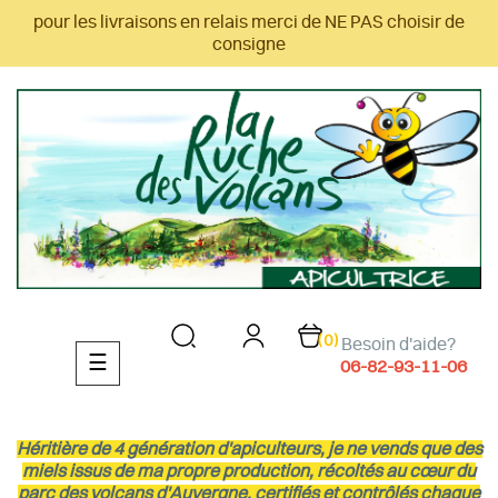
pour les livraisons en relais merci de NE PAS choisir de
consigne
(0)
Besoin d'aide?
Basculer
☰
06-82-93-11-06
la
navigation
Héritière de 4 génération d'apiculteurs, je ne vends que des
miels issus de ma propre production, récoltés au cœur du
parc des volcans d'Auvergne, certifiés et contrôlés chaque