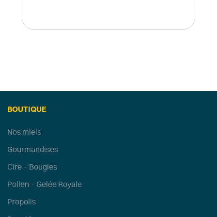
BOUTIQUE
Nos miels
Gourmandises
Cire · Bougies
Pollen · Gelée Royale
Propolis