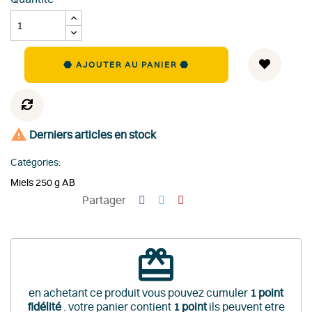
AJOUTER AU PANIER

Derniers articles en stock
Catégories:
Miels 250 g AB
Partager
redeem
en achetant ce produit vous pouvez cumuler
1
point
fidélité
. votre panier contient
1
point
ils peuvent etre