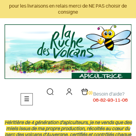
pour les livraisons en relais merci de NE PAS choisir de
consigne
(0)
Besoin d'aide?
Basculer
☰
06-82-93-11-06
la
navigation
Héritière de 4 génération d'apiculteurs, je ne vends que des
miels issus de ma propre production, récoltés au cœur du
parc des volcans d'Auvergne, certifiés et contrôlés chaque