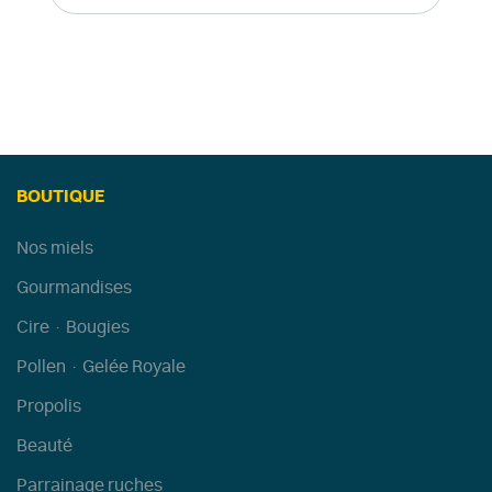
BOUTIQUE
Nos miels
Gourmandises
Cire · Bougies
Pollen · Gelée Royale
Propolis
Beauté
Parrainage ruches